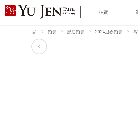
宇
拍賣
珍
國
拍賣
歷屆拍賣
2024迎春拍賣
慕
首
頁
際
藝
術
|
Yu
Jen
Taipei