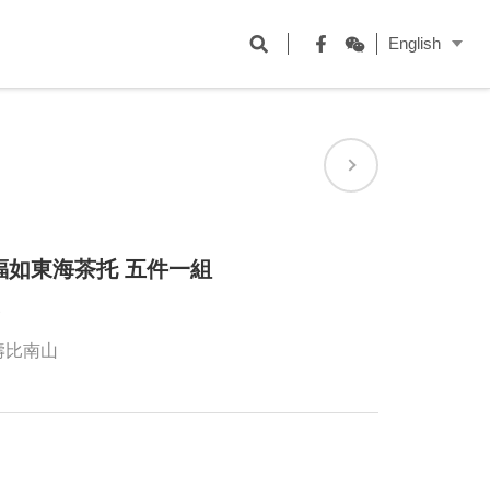
開
English
啟
Facebook
WeChat
搜
尋
欄
位
福如東海茶托 五件一組
箱
壽比南山