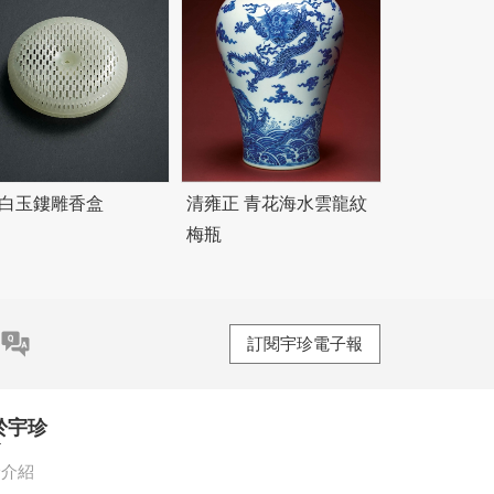
 白玉鏤雕香盒
清雍正 青花海水雲龍紋
梅瓶
訂閱宇珍電子報
於宇珍
珍介紹