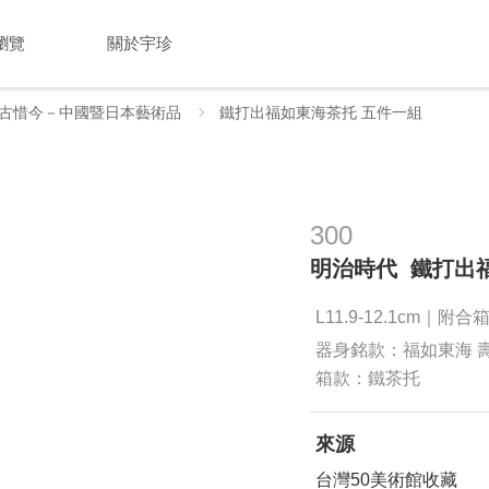
瀏覽
關於宇珍
古惜今－中國暨日本藝術品
鐵打出福如東海茶托 五件一組
300
明治時代 鐵打出
L11.9-12.1cm｜附合
器身銘款：福如東海 
箱款：鐵茶托
來源
台灣50美術館收藏