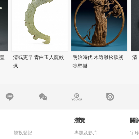
豐
清或更早 青白玉人龍紋
明治時代 木透雕松韻初
清
珮
鳴壁掛
瀏覽
關
競投登記
專題及影片
宇