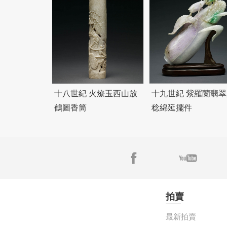
十八世紀 火燎玉西山放
十九世紀 紫羅蘭翡翠
鶴圖香筒
稔綿延擺件
拍賣
最新拍賣