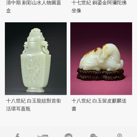
清中期 剔彩山水人物圖蓋
十七世紀 銅鎏金阿彌陀佛
盒
坐像
十八世紀 白玉龍紋獸首銜
十八世紀 白玉留皮麒麟送
活環耳蓋瓶
書