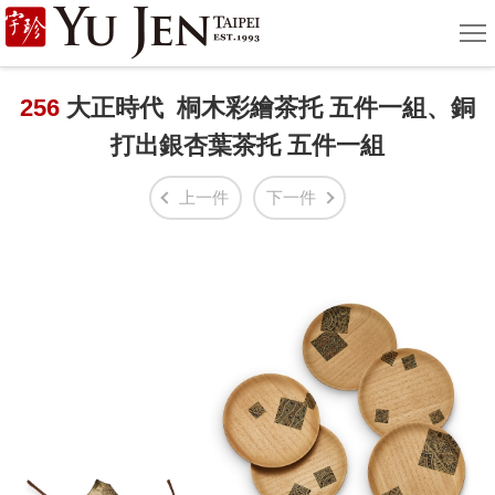
宇
選
單
珍
國
256
大正時代 桐木彩繪茶托 五件一組、銅
打出銀杏葉茶托 五件一組
際
藝
上一件
下一件
術
|
Yu
Jen
Taipei