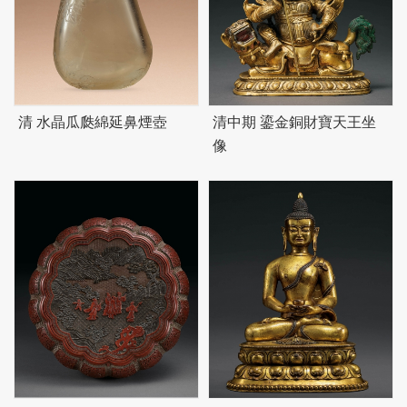
清 水晶瓜瓞綿延鼻煙壺
清中期 鎏金銅財寶天王坐
像