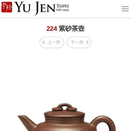
宇
選
單
珍
國
224
紫砂茶壺
際
上一件
下一件
藝
術
|
Yu
Jen
Taipei