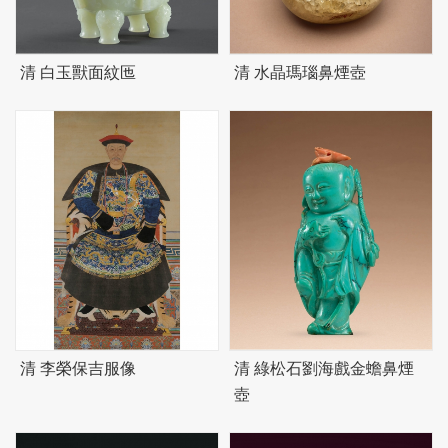
清 白玉獸面紋匜
清 水晶瑪瑙鼻煙壺
清 李榮保吉服像
清 綠松石劉海戲金蟾鼻煙
壺