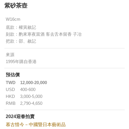
紫砂茶壺
W16cm
底款：權寅赦記
刻款：酌來寒夜當酒 客去舌本留香 子冶
把款：邵、赦記
來源
1995年購自香港
預估價
TWD
12,000-20,000
USD
400-600
HKD
3,000-5,000
RMB
2,790-4,650
2024迎春拍賣
慕古惜今－中國暨日本藝術品