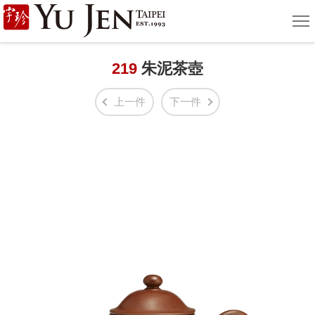
宇
選
單
珍
國
219
朱泥茶壺
際
上一件
下一件
藝
術
|
Yu
Jen
Taipei