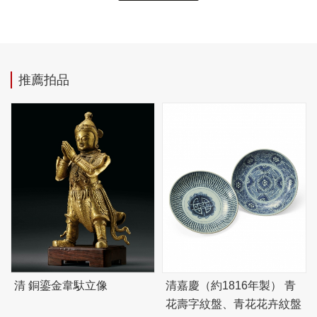
推薦拍品
清 銅鎏金韋馱立像
清嘉慶（約1816年製） 青
花壽字紋盤、青花花卉紋盤