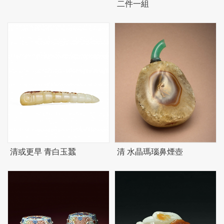
二件一組
清或更早 青白玉蠶
清 水晶瑪瑙鼻煙壺