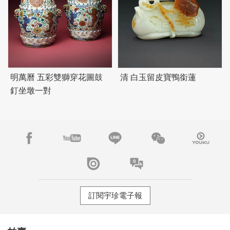
明萬曆 五彩雙獅穿花圖鼓
清 白玉留皮寶鴨銜蓮
釘坐墩一對
訂閱宇珍電子報