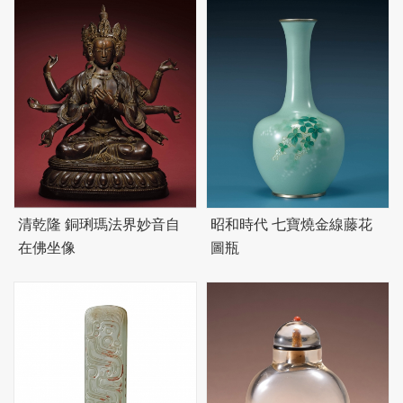
清乾隆 銅琍瑪法界妙音自
昭和時代 七寶燒金線藤花
在佛坐像
圖瓶