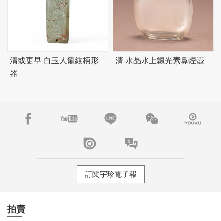
清或更早 白玉人龍紋柄形
清 水晶水上飄光素鼻煙壺
器
訂閱宇珍電子報
拍賣