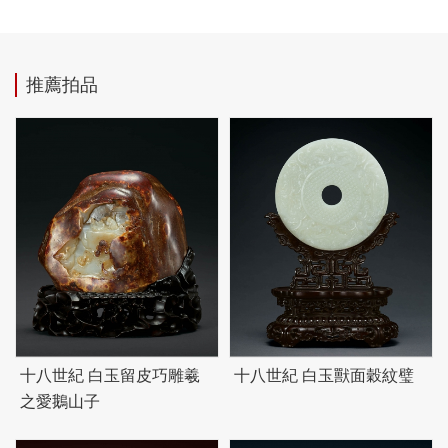
推薦拍品
十八世紀 白玉留皮巧雕羲
十八世紀 白玉獸面穀紋璧
之愛鵝山子