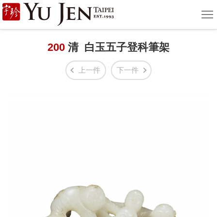
宇
選
單
珍
國
200
清 白玉五子登科筆架
際
上一件
下一件
藝
術
|
Yu
Jen
Taipei