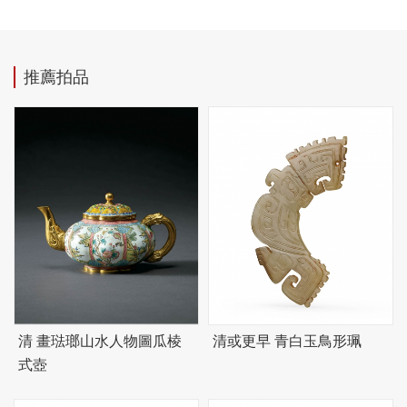
推薦拍品
清 畫琺瑯山水人物圖瓜棱
清或更早 青白玉鳥形珮
式壺