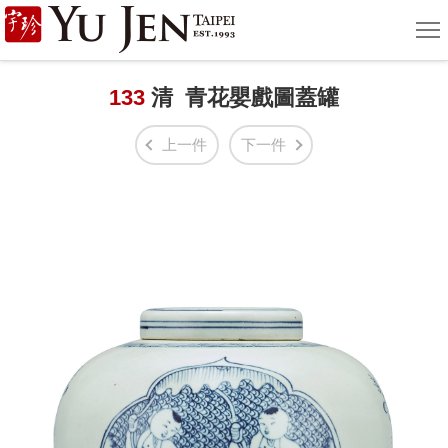
宇
選
單
珍
國
133
清 青花嬰戲圖蓋罐
際
上一件
下一件
藝
術
|
Yu
Jen
Taipei