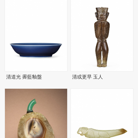
清道光 霽藍釉盤
清或更早 玉人