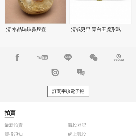
清 水晶瑪瑙鼻煙壺
清或更早 青白玉虎形珮
訂閱宇珍電子報
拍賣
最新拍賣
競投登記
競投須知
網上競投