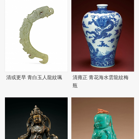
清或更早 青白玉人龍紋珮
清雍正 青花海水雲龍紋梅
瓶