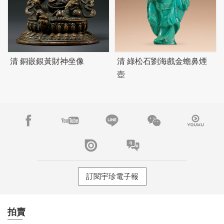
清 銅嵌銀黃財神坐像
清 綠松石劉海戲金蟾鼻煙
壺
訂閱宇珍電子報
拍賣