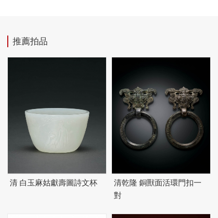
推薦拍品
清 白玉麻姑獻壽圖詩文杯
清乾隆 銅獸面活環門扣一
對