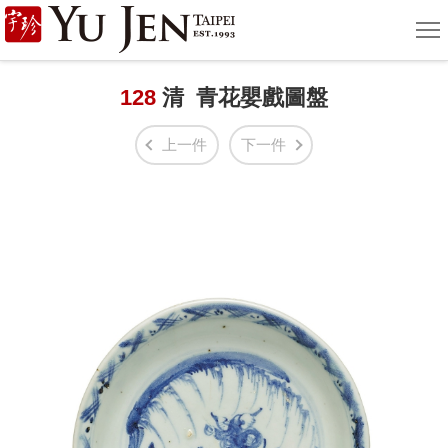
宇
選
單
珍
國
128
清 青花嬰戲圖盤
際
上一件
下一件
藝
術
|
Yu
Jen
Taipei