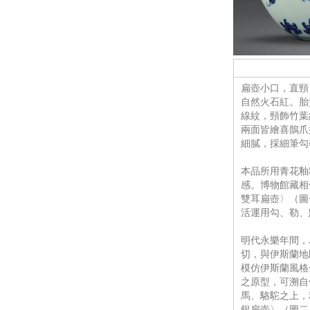
扁壺小口，直頸
自然火石紅。胎
線紋，頸飾竹葉
兩面皆繪喜鵲爪
細膩，採細筆勾
本品所用青花釉
感。博物館藏相
雙耳扁壺〉（圖
活運用勾、勒、
明代永樂年間，
切，與伊斯蘭地
模仿伊斯蘭風格
之原型，可溯自
馬、駱駝之上，
銀扁壺〉（圖二