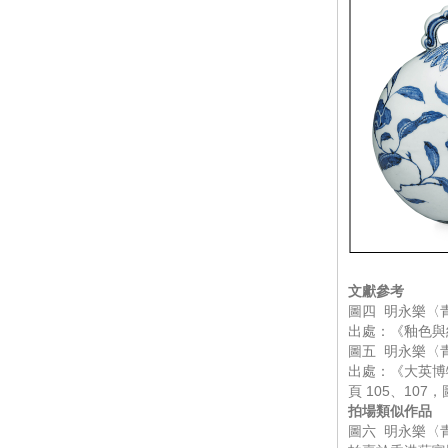
文獻參考
圖四 明永樂〈
出處：《釉色與
圖五 明永樂〈
出處：《大英博
頁 105、107，
拍場類似作品
圖六 明永樂〈