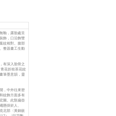
無釉，露胎處呈
裝飾，口沿飾雙
葉紋相對。腹部
。整器畫工生動
，有深入胎骨之
〈青花折枝茶花紋
畫筆墨意韻，靈
開，中外往來密
和紋飾方面多有
宏圖。此類扁壺
繩懸掛於人、
克北部〈黃銅嵌
17）〈印花陶