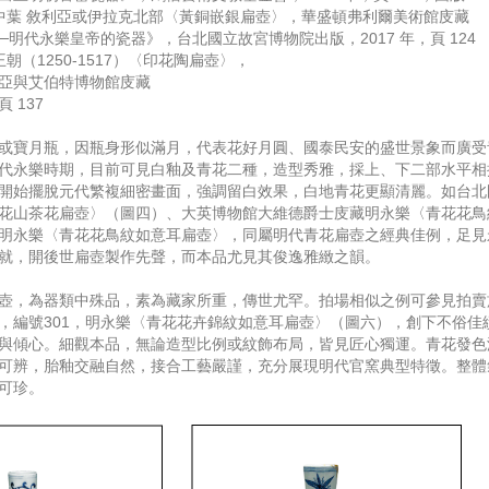
中葉 敘利亞或伊拉克北部〈黃銅嵌銀扁壺〉，華盛頓弗利爾美術館庋藏
明代永樂皇帝的瓷器》，台北國立故宮博物院出版，2017 年，頁 124
朝（1250-1517）〈印花陶扁壺〉，
亞與艾伯特博物館庋藏
 137
或寶月瓶，因瓶身形似滿月，代表花好月圓、國泰民安的盛世景象而廣受
代永樂時期，目前可見白釉及青花二種，造型秀雅，採上、下二部水平相
開始擺脫元代繁複細密畫面，強調留白效果，白地青花更顯清麗。如台北
花山茶花扁壺〉（圖四）、大英博物館大維德爵士庋藏明永樂〈青花花鳥
明永樂〈青花花鳥紋如意耳扁壺〉，同屬明代青花扁壺之經典佳例，足見
就，開後世扁壺製作先聲，而本品尤見其俊逸雅緻之韻。
壺，為器類中殊品，素為藏家所重，傳世尤罕。拍場相似之例可參見拍賣
月9日，編號301，明永樂〈青花花卉錦紋如意耳扁壺〉（圖六），創下不俗
與傾心。細觀本品，無論造型比例或紋飾布局，皆見匠心獨運。青花發色
可辨，胎釉交融自然，接合工藝嚴謹，充分展現明代官窯典型特徵。整體
可珍。