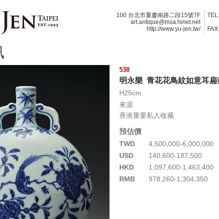
100 台北市重慶南路二段15號7F
TEL
art.antique@msa.hinet.net
http://www.yu-jen.tw/
FAX
訊
538
明永樂 青花花鳥紋如意耳扁
H25cm
來源
香港重要私人收藏
預估價
TWD
4,500,000-6,000,000
USD
140,600-187,500
HKD
1,097,600-1,463,400
RMB
978,260-1,304,350