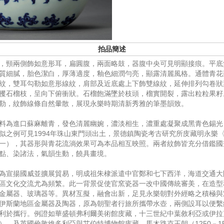
拍品簡述
，頸兩側飾如意形耳，扁圓腹，兩面略鼓，器腹中央可見明顯接痕。平底
質細膩，胎色潔白，厚薄適度，釉色細潤勻亮，顯露清麗風格。通體青花
紋，雙耳勾勒如意形線紋，肩部及近底處上下飾雙線紋，延伸排列勾卷狀
攫石榴枝，呈向下俯衝狀。石榴飽滿墜於枝頭，榴實開裂，露出粒粒果籽
勒，紋飾線條自然暈散，展現永樂時期清新秀雅的筆墨韻致。
料為進口蘇麻離青，發色清麗幽婉，濃淡相生，濃重處凝聚成黑青色錫光
似之例可見1994年珠山東門頭出土，景德鎮陶瓷考古研究所庋藏明永樂
一），其器形與青花流淌效果可為本品相互映照。兩者紋飾皆充分借鑑國
點、染諸法，氣韻生動，饒具畫境。
為宣揚國威並擴展貿易，明成祖朱棣派遣中官鄭和七下西洋，海道交通大
區文化交流尤為頻繁。此一背景促使官窯瓷器一改中國傳統審美，在造型
金屬器、玻璃器等。異材互擬，融會出新，足見永樂朝對外經略之積極與
伊斯蘭地區金屬器及陶器，原為朝聖者行旅所攜帶水壺，兩側設耳以便繫
利於攜行。例證如華盛頓弗利爾美術館庋藏，十三世紀中葉敘利亞或伊拉
），及英國倫敦維多利亞與艾伯特博物館庋藏，馬木路克王朝（1250－15