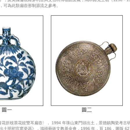
，可為此類扁壺形制源流之參考。
青花折枝茶花紋雙耳扁壺〉， 1994 年珠山東門頭出土，景德鎮陶瓷考古
土明初官窰瓷器》，鴻禧藝術文教基金會，1996 年，頁 186，圖版 62