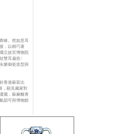
青睞。然如意耳
接，以精巧著
國立故宮博物院
紋雙耳扁壺〉
永樂御瓷造型與
於香港蘇富比
佳績，顯見藏家對
濃麗，蘇麻離青
氣韻可與博物館