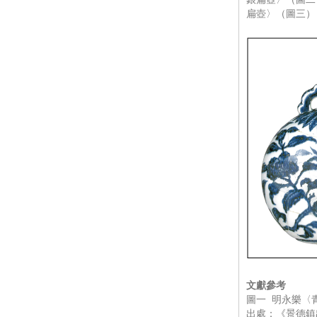
扁壺〉（圖三）
文獻參考
圖一 明永樂〈
出處：《景德鎮出