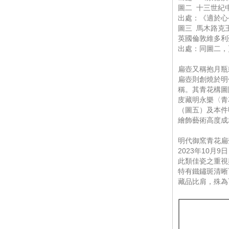
圖二 十三世紀
出處：《適於心─
圖三 馬木路克王
英國倫敦維多利
出處：同圖二，頁
扁壺又稱抱月瓶
扁壺則創燒於明
稱。其青花構圖
庋藏明永樂〈青
（圖五）及本件
繪飾藝術高度成
明代御窯青花扁
2023年10
此類佳瓷之重視
特有鐵鏽斑清晰
藏品比肩，殊為