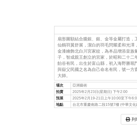
扇形圖額結合朧銀、銀、金等金屬打造，
仙鶴羽翼舒展，潔白的羽毛閃耀柔和光澤
金漆繪飾北白川宮家紋，為本品增添皇族
子，智成親王創立的宮家，於昭和二十二年
飴谷有民，出生於富山縣，初入海野勝珉
與嶽父民國之名為自己命名有民，號一方
大師。
場次
亞洲藝術
拍賣
2025年2月23日(星期日) 下午2:00
預展
2025年2月19-21日上午10:00至下午6:00
地點
台北市重慶南路二段15號7樓 (中華文化
列