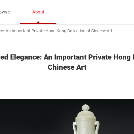
owse
About
: An Important Private Hong Kong Collection of Chinese Art
d Elegance: An Important Private Hong K
Chinese Art