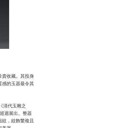
珍貴收藏。其投身
質感的玉器最令其
《清代玉雕之
館巡迴展出。整器
面紋，紋飾繁複且