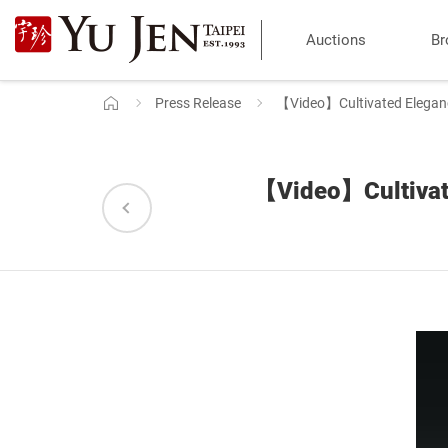
Yu
Auctions
Br
Jen
Taipei
Press Release
【Video】Cultivated Elegance
Home
Art
&
【Video】Cultivate
Antique
Auction
|
Private
Sales