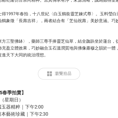
彰顯乾隆仿古崇尚精神。且其傳承有序，來源清晰，誠為難得皇
士得1997年春拍，十八世紀〈白玉鶴銜靈芝鍊式尊〉。玉料瑩白
仙鶴象徵「長壽吉祥」，兩者結合有「芝仙祝壽」美妙意涵。巧
東方三聖佛缽〉，藥師三尊手捧靈芝仙草，結全跏趺坐於蓮台，
飾充盈立體效果，巧妙融合玉石溫潤質地與佛像肅穆之韻於一體
促進天下大同的統治理想。
25春季拍賣】
日（星期日）
玉器精粹｜下午2:00
本藝術珍藏｜下午2:30