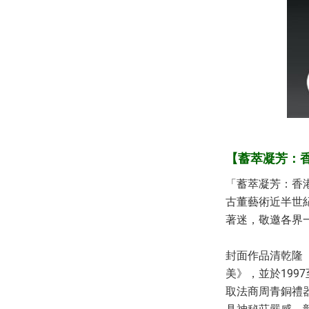
【
蓄萃凝芳：
「蓄萃凝芳：香
古董藝術近半世
著迷，敬邀各界
封面作品清乾隆
美》，並於199
取法商周青銅禮