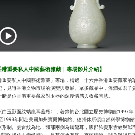
香港重要私人中國藝術雅藏
｜
專場影片介紹】
港重要私人中國藝術雅藏」專場，精選二十六件香港重要藏家的
紀，見證香港文物市場的演變與發展。眾多藏品中，溫潤如君子
一睹是位香港重要藏家對玉器的深厚情感與收藏智慧。
〈白玉獸面紋螭龍耳蓋瓶〉，著錄於台北國立歷史博物館1997年
7至1998年間赴美國加州寶爾博物館、德州休斯頓自然科學博物
器形制。雲雷紋為地，頸部兩側為螭龍耳，腹部飾變形雲紋與獸