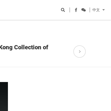
Open
Facebook
WeChat
中文
search
ong Collection of