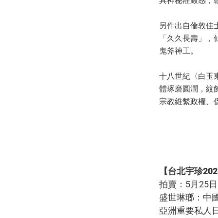
具神秘莊嚴感，
另件出自倫敦佳
「久久長壽」，
鬼斧神工。
十八世紀〈白玉
體琢磨圓潤，紋
宗教維繫政權、
【台北宇珍20
拍賣：5月25
盛世琳瑯：中國
亞洲重要私人日