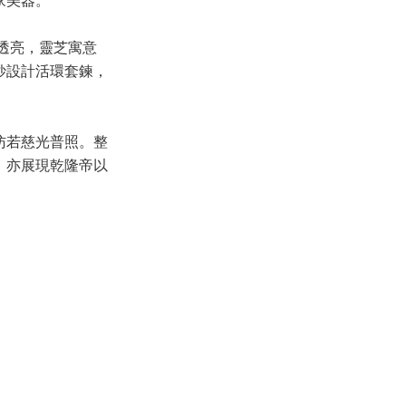
家美器。
透亮，靈芝寓意
妙設計活環套鍊，
彷若慈光普照。整
，亦展現乾隆帝以