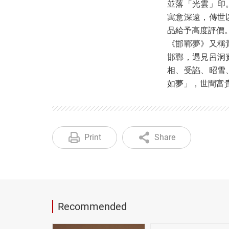
並落「光雲」印
寓意深遠，傳世
品給予高度評價
《邯鄲夢》又稱
邯鄲，遇見呂洞
相、受諂、昭雪
如夢」，世間富
Print
Share
Recommended