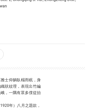
iwan
琢雅士仰躺臥榻而眠，身
編織狀紋理，表現出竹編
巍峨，一隅有眾多僕從抬
1920年）八月之題款，