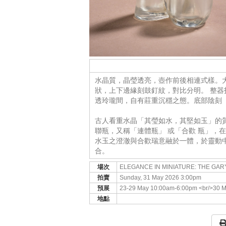
水晶質，晶瑩透亮，壺作前後相連式樣。
狀，上下邊緣刻鼓釘紋，對比分明。 整
透玲瓏間，自有莊重沉穩之態。底部陰刻
古人看重水晶「其瑩如水，其堅如玉」的
聯瓶，又稱「連體瓶」 或「合歡 瓶」，
水玉之澄澈與合歡瑞意融於一體，於靈動
合。
場次
ELEGANCE IN MINIATURE: THE GA
拍賣
Sunday, 31 May 2026 3:00pm
預展
23-29 May 10:00am-6:00pm <br/>30 
地點